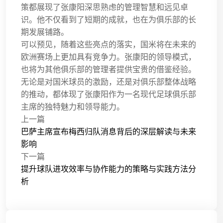
策都展现了张康阳深思熟虑的管理智慧和远见卓
识。他不仅看到了短期的成就，也在为俱乐部的长
期发展铺路。
可以预见，随着这些亮点的落实，国米将在未来的
欧洲赛场上更加具有竞争力。张康阳的领导模式，
也将为其他俱乐部的管理者提供宝贵的借鉴经验。
无论是对国米球员的激励，还是对俱乐部整体战略
的推动，都体现了张康阳作为一名现代足球俱乐部
主席的独特魅力和领导能力。
上一篇
巴萨主席宣布梅西归队消息背后的深层解读与未来
影响
下一篇
提升球队进攻效率与协作能力的策略与实践方法分
析