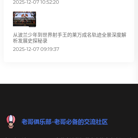
2025-12-07 10:52:20
从波兰少年到世界射手王的莱万成名轨迹全景深度解
析发展史探秘录
2025-12-07 09:19:37