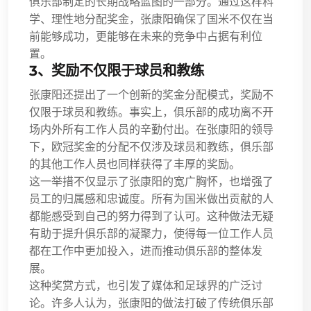
俱乐部制定的长期战略蓝图的一部分。通过这样科
学、理性地分配奖金，张康阳确保了国米不仅在当
前能够成功，更能够在未来的竞争中占据有利位
置。
3、奖励不仅限于球员和教练
张康阳还提出了一个创新的奖金分配模式，奖励不
仅限于球员和教练。事实上，俱乐部的成功离不开
场内外所有工作人员的辛勤付出。在张康阳的领导
下，欧冠奖金的分配不仅涉及球员和教练，俱乐部
的其他工作人员也同样获得了丰厚的奖励。
这一举措不仅显示了张康阳的宽广胸怀，也增强了
员工的归属感和忠诚度。所有为国米做出贡献的人
都能感受到自己的努力得到了认可。这种做法无疑
有助于提升俱乐部的凝聚力，使得每一位工作人员
都在工作中更加投入，进而推动俱乐部的整体发
展。
这种奖赏方式，也引发了媒体和足球界的广泛讨
论。许多人认为，张康阳的做法打破了传统俱乐部