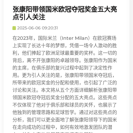
张康阳带领国米欧冠夺冠奖金五大亮
点引人关注
2025-06-06 09:20:31
在2023年，国际米兰（Inter Milan）在欧冠赛场
上实现了长达十年的梦想，凭借一场令人激动的胜
利，他们捧起了欧洲足球最重要的奖杯。这一切的
背后，离不开张康阳的卓越领导。张康阳作为国米
的主席，在俱乐部的复兴过程中起到了决定性作
用。更为引人关注的是，张康阳带领国米夺冠后，
所带来的欧冠奖金的分配和使用，也引起了广泛的
讨论和关注。本文将从五个方面详细解析张康阳带
领国米欧冠夺冠后奖金分配的五大亮点。这些亮点
不仅体现了他对于俱乐部和球员的关怀，也展示了
他独到的管理思路和足球哲学。通过对这些亮点的
分析，我们可以更全面地了解张康阳领导下的国米
在走向成功的过程中，如何有效地激发团队的潜