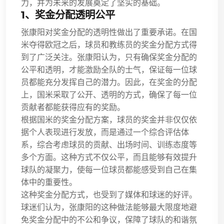
力，并为未来的发展奠定了坚实的基础。
1、奖金分配透明公平
张康阳对奖金分配的透明性做出了重要承诺。在国
米夺得欧冠之后，球员和教练员的奖金分配方式得
到了广泛关注。张康阳认为，只有确保奖金分配的
公平和透明，才能激励全队的士气，保证每一位球
员都能充分发挥自己的潜力。因此，在奖金的分配
上，国米采取了公开、透明的方式，确保了每一位
贡献者都能获得应有的奖励。
根据国米的奖金分配方案，球员的奖金并非仅仅依
据个人表现进行发放，而是通过一个综合评估体
系，综合考虑球员的贡献、出场时间、训练态度等
多个方面。这种方式不仅公平，而且能够有效提升
球队的凝聚力，使每一位球员都能感受到自己在集
体中的重要性。
这种奖金分配方式，也受到了媒体和球迷的好评。
球迷们认为，张康阳的这种做法能够最大限度地避
免奖金分配中的不公和争议，保障了球队的和谐氛