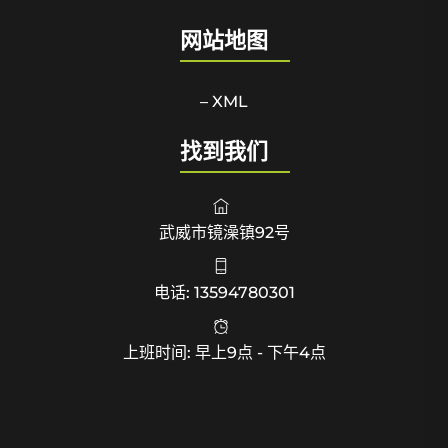
网站地图
– XML
找到我们
武威市镜澡镇92号
电话: 13594780301
上班时间: 早上9点 - 下午4点