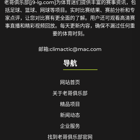
老哥俱乐部[j9-lg.com]为体育迷们提供丰富的赛事资讯，包
括足球、篮球、网球等项目。实时比赛结果、赛前分析和专
家点评，让您对比赛有更全面的了解。用户还可观看高清赛
事直播和精彩视频回放。每天更新内容，确保不漏过任何重
要的体育时刻。
邮箱:climactic@mac.com
导航
网站首页
关于老哥俱乐部
精品项目
新闻动态
企业服务
找到老哥俱乐部官网