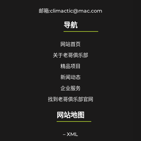
邮箱:climactic@mac.com
导航
网站首页
关于老哥俱乐部
精品项目
新闻动态
企业服务
找到老哥俱乐部官网
网站地图
– XML