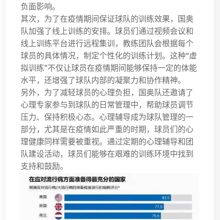
负面影响。
其次，为了在疫情期间保证球队的训练效果，国奥
队加强了线上训练的安排。球员们通过视频会议和
线上训练平台进行远程集训，教练团队会根据每个
球员的具体情况，制定个性化的训练计划。这种“虚
拟训练”不仅让球员在疫情期间能够保持一定的体能
水平，还增强了球队内部的凝聚力和协作精神。
另外，为了减轻球员的心理负担，国奥队还邀请了
心理专家参与到球队的日常管理中，帮助球员调节
压力、保持积极心态。心理辅导成为球队管理的一
部分，尤其是在疫情如此严重的时期，球员们的心
理健康同样需要被重视。通过定期的心理辅导和团
队建设活动，球员们能够在艰难的训练环境中找到
支持和鼓励。