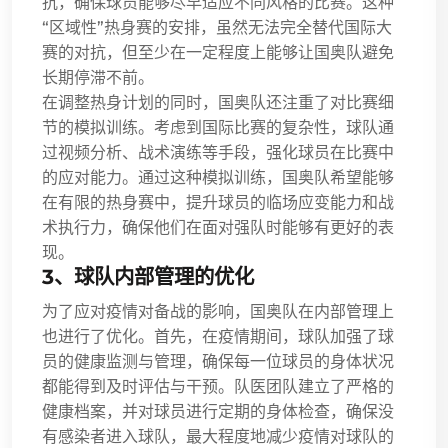
抗，确保球员能够尽早适应不同风格的比赛。这种
“区域性”热身赛的安排，虽然无法完全替代国际大
赛的对抗，但至少在一定程度上能够让国奥队避免
长期停滞不前。
在调整热身计划的同时，国奥队还注重了对比赛细
节的模拟训练。考虑到国际比赛的复杂性，球队通
过视频分析、战术演练等手段，强化球员在比赛中
的应对能力。通过这种模拟训练，国奥队希望能够
在有限的热身赛中，提升球员的临场应变能力和战
术执行力，确保他们在面对强队时能够有更好的表
现。
3、球队内部管理的优化
为了应对疫情对备战的影响，国奥队在内部管理上
也进行了优化。首先，在疫情期间，球队加强了球
员的健康监测与管理，确保每一位球员的身体状况
都能得到及时评估与干预。队医团队建立了严格的
健康档案，并对球员进行定期的身体检查，确保没
有感染者进入球队，最大程度地减少疫情对球队的