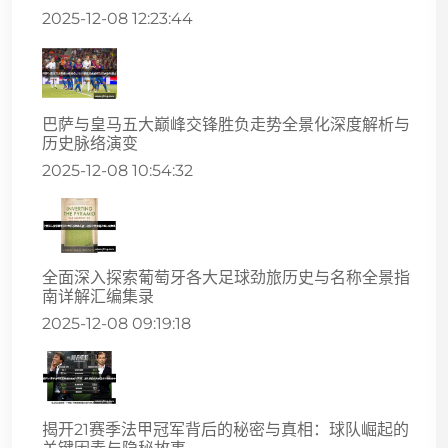
2025-12-08 12:23:44
巴萨与皇马五大巅峰交锋胜负走势全景化深度解析与
历史脉络演变
2025-12-08 10:54:32
全面深入探索葡萄牙各大足球劲旅历史与名称全景指
南详解汇编集录
2025-12-08 09:19:18
揭开21赛季法甲冠军背后的秘密与真相：球队崛起的