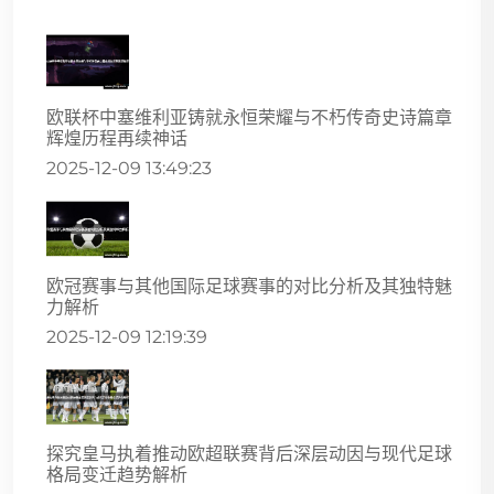
欧联杯中塞维利亚铸就永恒荣耀与不朽传奇史诗篇章
辉煌历程再续神话
2025-12-09 13:49:23
欧冠赛事与其他国际足球赛事的对比分析及其独特魅
力解析
2025-12-09 12:19:39
探究皇马执着推动欧超联赛背后深层动因与现代足球
格局变迁趋势解析