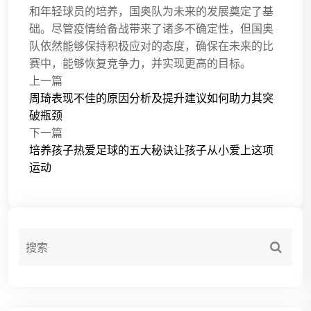
和年轻球员的培养，国奥队为未来的发展奠定了基
础。尽管疫情给备战带来了诸多不确定性，但国奥
队依然能够保持积极应对的态度，确保在未来的比
赛中，能够恢复竞争力，并实现更高的目标。
上一篇
周琦表现不佳的原因分析及提升建议如何助力其突
破瓶颈
下一篇
培养孩子热爱足球的五大秘诀让孩子从小爱上这项
运动