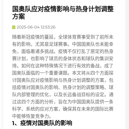
国奥队应对疫情影响与热身计划调整
方案
2025-06-04 12:53:26
随着新冠疫情的蔓延，全球体育赛事受到了前所未
有的影响，尤其是足球赛事。中国国奥队也未能幸
免，面临着诸多挑战。疫情不仅打乱了原定的热身
赛计划，也影响了球员的身体状态和球队的集训安
排。如何在这种特殊情况下进行有效的备战，成了
国奥队面临的一个重要课题。本文将从四个方面探
讨国奥队应对疫情影响与热身计划调整的方案，包
括疫情对国奥队的影响、热身计划的调整策略、球
队内部管理的优化，以及长远备战目标的设定。通
过这四个方面的分析，旨在为中国国奥队提供一条
科学、系统的应对方案，确保其在未来的国际比赛
中能够恢复竞争力。
1、疫情对国奥队的影响