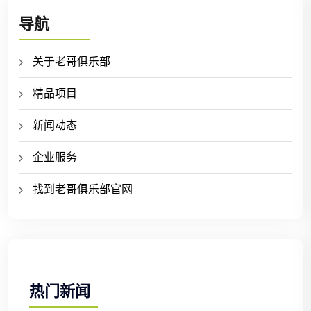
导航
关于老哥俱乐部
精品项目
新闻动态
企业服务
找到老哥俱乐部官网
热门新闻