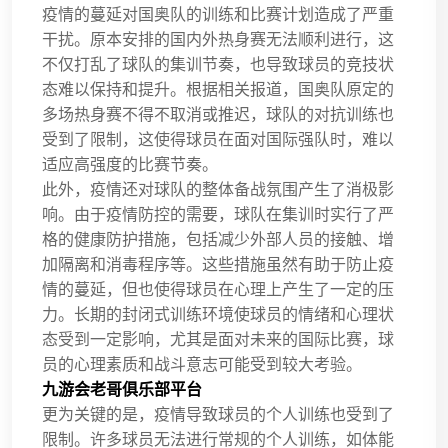
疫情的蔓延对国奥队的训练和比赛计划造成了严重
干扰。原本安排的国内外热身赛无法顺利进行，这
不仅打乱了球队的集训节奏，也导致球员的竞技状
态难以保持和提升。根据相关报道，国奥队原定的
多场热身赛不得不取消或推迟，球队的对抗训练也
受到了限制，这使得球员在面对国际强队时，难以
适应高强度的比赛节奏。
此外，疫情还对球队的整体备战氛围产生了消极影
响。由于疫情防控的需要，球队在集训时实行了严
格的健康防护措施，包括减少外部人员的接触、增
加隔离和消毒程序等。这些措施虽然有助于防止疫
情的蔓延，但也使得球员在心理上产生了一定的压
力。长期的封闭式训练环境使球员的情绪和心理状
态受到一定影响，尤其是面对未来的国际比赛，球
员的心理素质和战斗意志可能受到较大考验。
九游会老哥俱乐部平台
更为关键的是，疫情导致球员的个人训练也受到了
限制。许多球员无法进行常规的个人训练，如体能