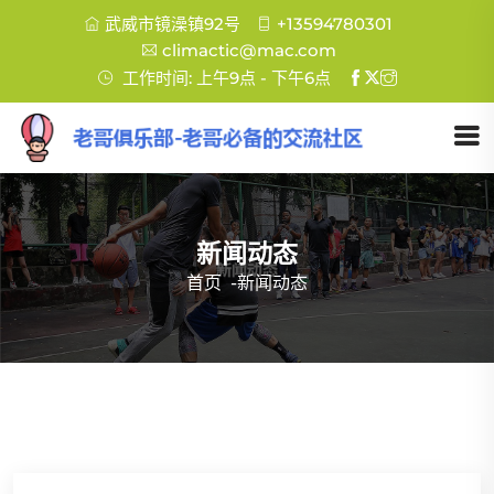
武威市镜澡镇92号
+13594780301
climactic@mac.com
工作时间: 上午9点 - 下午6点
新闻动态
首页
-
新闻动态