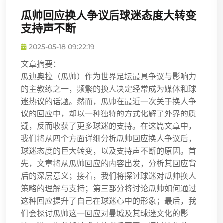
瓜帅回应换人争议后球迷态度大转变
支持声不断
2025-05-18 09:22:19
文章摘要：
瓜迪奥拉（瓜帅）作为世界足坛最具争议与影响力
的主教练之一，频繁的换人决定经常成为媒体和球
迷热议的话题。然而，瓜帅在最近一次关于换人争
议的回应中，却以一种独特的方式化解了外界的质
疑，反而收获了更多球迷的支持。在这篇文章中，
我们将从四个方面详细分析瓜帅回应换人争议后，
球迷态度的巨大转变，以及支持声不断的原因。首
先，文章将从瓜帅回应的内容出发，分析其回应背
后的深层意义；接着，我们将探讨球迷对瓜帅换人
策略的理解与支持；第三部分将讨论瓜帅如何通过
这种回应提升了自己在球迷心中的形象；最后，我
们会探讨瓜帅这一回应对曼城及其球迷文化的影