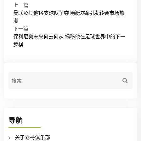
上一篇
曼联及其他14支球队争夺顶级边锋引发转会市场热
潮
下一篇
保利尼奥未来何去何从 揭秘他在足球世界中的下一
步棋
导航
关于老哥俱乐部