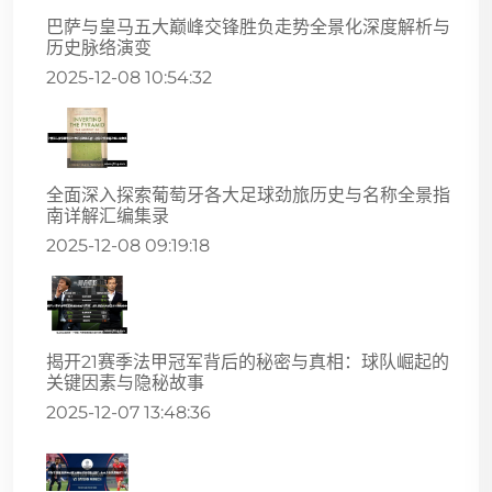
巴萨与皇马五大巅峰交锋胜负走势全景化深度解析与
历史脉络演变
2025-12-08 10:54:32
全面深入探索葡萄牙各大足球劲旅历史与名称全景指
南详解汇编集录
2025-12-08 09:19:18
揭开21赛季法甲冠军背后的秘密与真相：球队崛起的
关键因素与隐秘故事
2025-12-07 13:48:36