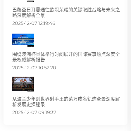
巴黎圣日耳曼通往欧冠荣耀的关键取胜战略与未来之
路深度解析全景
2025-12-07 12:19:46
围绕澳洲杯具体举行时间展开的国际赛事热点深度全
景权威解析报告
2025-12-07 10:52:20
从波兰少年到世界射手王的莱万成名轨迹全景深度解
析发展史探秘录
2025-12-07 09:19:37