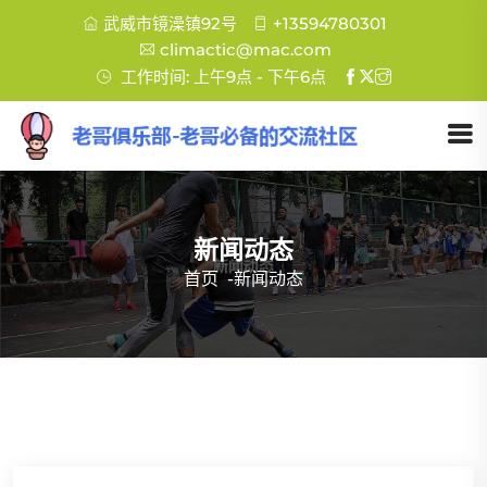
武威市镜澡镇92号
+13594780301
climactic@mac.com
工作时间: 上午9点 - 下午6点
新闻动态
首页
-
新闻动态