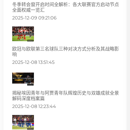
冬季转会窗开启时间全解析：各大联赛官方启动节点
全面权威一览汇
2025-12-09 09:21:06
欧冠与欧联第三名球队三种对决方式分析及其战略影
响
2025-12-08 13:51:45
揭秘埃因青年与阿贾青年队辉煌历史与双雄成就全景
解码深度档案篇
2025-12-08 12:23:44