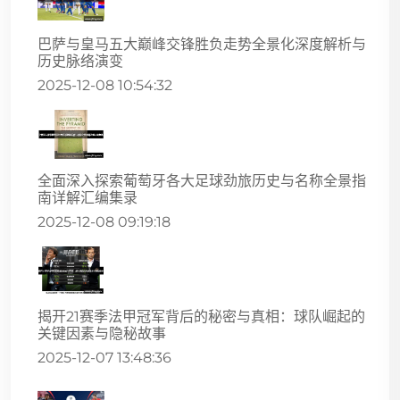
巴萨与皇马五大巅峰交锋胜负走势全景化深度解析与
历史脉络演变
2025-12-08 10:54:32
全面深入探索葡萄牙各大足球劲旅历史与名称全景指
南详解汇编集录
2025-12-08 09:19:18
揭开21赛季法甲冠军背后的秘密与真相：球队崛起的
关键因素与隐秘故事
2025-12-07 13:48:36