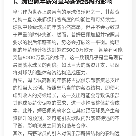
1、姆巴佩年薪对皇马薪资结构的影响
皇马作为世界上最富有的足球俱乐部之一，其薪资
结构一直以来都保持着高度的均衡性和可持续性。
球队中顶级球员的年薪虽然高昂，但并不会导致过
于严重的财务失衡。然而，若姆巴佩加盟并按照其
要求的税后年薪签约，势必会打破这一平衡。姆巴
佩的年薪预计将达到超过5000万欧元，甚至有可能
突破6000万欧元的水平，这一数额几乎是皇马现有
最高薪水球员的两倍。如此巨大的薪资开支，显然
将对球队的整体薪资结构造成压力。
首先，姆巴佩高额的年薪将占据俱乐部薪资总支出
的相当大比例。按照皇马当前的薪资结构，即便考
虑到收入的持续增长，这一支出可能会导致俱乐部
其他球员薪资调整的需求，进一步推高整体薪资成
本。此外，姆巴佩的薪水会让其他顶级球员产生薪
资提升的预期，这可能引发球队内部薪资待遇的不
平衡，影响球员之间的和谐与合作。
其次，高薪球员的引入对俱乐部薪资结构的影响远