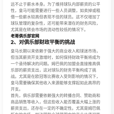
远不止于薪水本身。为了维持球队内部薪资的公平
性，皇马可能需要进行一些人员调整，如卖掉或租
借一些薪水较高但表现不佳的球员。这不仅增加了
球队管理的复杂性，还可能带来潜在的财务风险，
尤其是在转会市场的流动性较低的情况下。
老哥俱乐部官网
2、对俱乐部财政平衡的挑战
皇马长期以来依赖于强大的商业收入和球迷市场，
但当其薪资开支激增时，如何保持财政平衡将成为
一个亟待解决的问题。姆巴佩的加盟会直接推高俱
乐部的薪资支出，这对球队的财务平衡构成了挑
战。尤其是在欧冠等比赛收入受到影响的情况下，
皇马需要确保其他收入来源能够支撑起如此高昂的
开支。
首先，俱乐部需要依赖强大的转播合同、赞助商和
商品销售等收入，但这些收入能否覆盖大幅上涨的
薪资支出，还存在一定的不确定性。尤其是姆巴佩