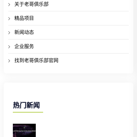
关于老哥俱乐部
精品项目
新闻动态
企业服务
找到老哥俱乐部官网
热门新闻