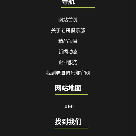
导航
网站首页
关于老哥俱乐部
精品项目
新闻动态
企业服务
找到老哥俱乐部官网
网站地图
– XML
找到我们