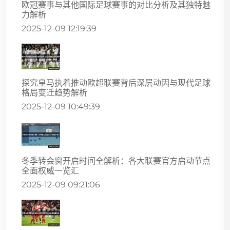
欧冠赛事与其他国际足球赛事的对比分析及其独特魅
力解析
2025-12-09 12:19:39
探究皇马执着推动欧超联赛背后深层动因与现代足球
格局变迁趋势解析
2025-12-09 10:49:39
冬季转会窗开启时间全解析：各大联赛官方启动节点
全面权威一览汇
2025-12-09 09:21:06