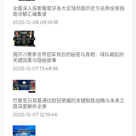
全面深入探索葡萄牙各大足球劲旅历史与名称全景指
南详解汇编集录
2025-12-08 09:19:18
揭开21赛季法甲冠军背后的秘密与真相：球队崛起的
关键因素与隐秘故事
2025-12-07 13:48:36
巴黎圣日耳曼通往欧冠荣耀的关键取胜战略与未来之
路深度解析全景
2025-12-07 12:19:46