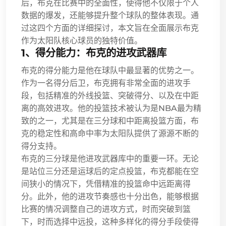
后，布克在比赛中的全面性，使得他不仅限于个人
数据的爆发，还能够提升整个球队的整体表现。通
过这四个方面的详细探讨，本文旨在全面展示布克
作为太阳队核心球员的独特价值。
1、得分能力：布克的进攻武器库
布克的得分能力是他在球队中最显著的优势之一。
作为一名得分后卫，布克拥有非常全面的进攻手
段，包括精准的外线投篮、突破得分、以及在中距
离的高效进攻。他的投篮技术被认为是NBA最为精
致的之一，尤其是在三分球和中距离投篮方面，布
克的稳定性和高命中率为太阳队提供了源源不断的
得分支持。
布克的三分球是他进攻武器库中的重要一环。无论
是站位三分还是运球后的定点投篮，布克都能在空
间狭小的情况下，凭借精准的投篮命中远距离得
分。此外，他的进攻节奏感也十分出色，能够根据
比赛的情况调整自己的进攻方式，时而突破到篮
下，时而选择中远投，这种多样化的得分手段使得