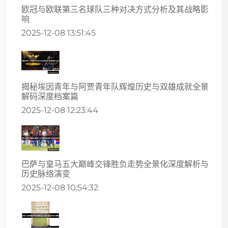
欧冠与欧联第三名球队三种对决方式分析及其战略影
响
2025-12-08 13:51:45
揭秘埃因青年与阿贾青年队辉煌历史与双雄成就全景
解码深度档案篇
2025-12-08 12:23:44
巴萨与皇马五大巅峰交锋胜负走势全景化深度解析与
历史脉络演变
2025-12-08 10:54:32