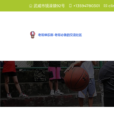
武威市镜澡镇92号
+13594780301
cl