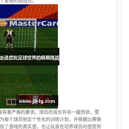
了管理的挑战性。
展有着严格的要求。球员的成长并非一蹴而就，需
为每个球员制定个性化的训练计划，并根据比赛情
加了游戏的真实感，也让玩家在培养球员时感受到