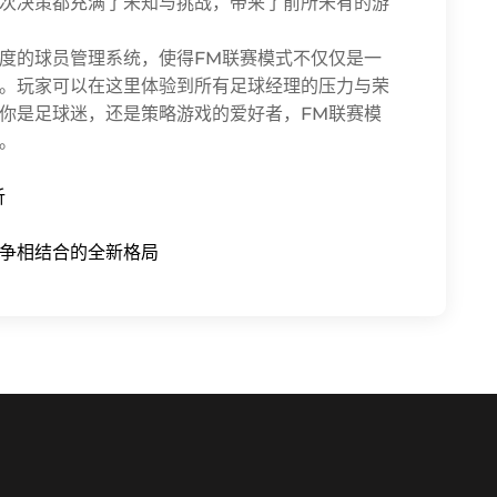
次决策都充满了未知与挑战，带来了前所未有的游
度的球员管理系统，使得FM联赛模式不仅仅是一
。玩家可以在这里体验到所有足球经理的压力与荣
你是足球迷，还是策略游戏的爱好者，FM联赛模
。
析
争相结合的全新格局