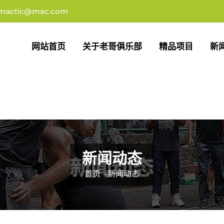
imactic@mac.com
网站首页
关于老哥俱乐部
精品项目
新
新闻动态
首页
-
新闻动态