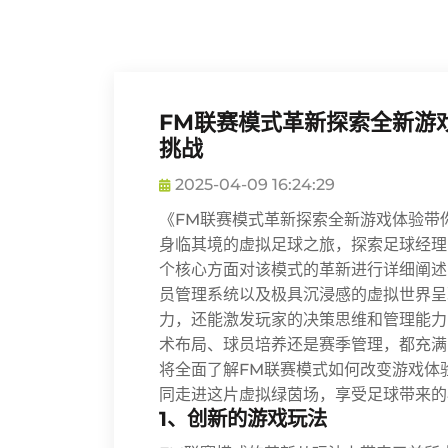
FM联赛模式革新探索全新游
挑战
2025-04-09 16:24:29
《FM联赛模式革新探索全新游戏体验带
身临其境的虚拟足球之旅，探索足球经理
个核心方面对该模式的革新进行详细阐述
员管理系统以及极具沉浸感的虚拟世界呈
力，还能激发玩家的决策思维和管理能力
术布局、球员培养还是赛季管理，都充满
将全面了解FM联赛模式如何改变游戏体
同走进这片虚拟绿茵场，享受足球带来的
1、创新的游戏玩法