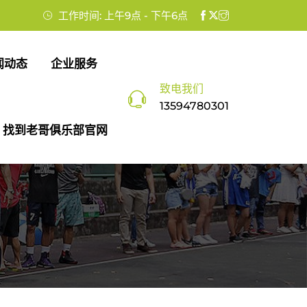
工作时间: 上午9点 - 下午6点
闻动态
企业服务
致电我们
13594780301
找到老哥俱乐部官网