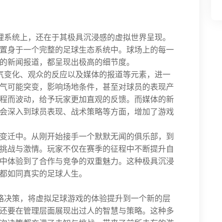
理系统上，还在于其极具沉浸感的虚拟世界呈现。
置身于一个完整的足球生态系统中。球场上的每一
的新闻报道，都呈现出极高的细节度。
气变化、观众的反应以及媒体的报道等元素，进一
气可能突变，影响场地条件，甚至对球员的表现产
程而波动，给予玩家更加直观的反馈。而媒体的新
会深入到球员表现、战术策略等方面，增加了游戏
变迁中。从刚开始接手一个默默无闻的俱乐部，到
挑战与激情。玩家不仅在赛季的征程中不断提升自
中体验到了合作与竞争的双重魅力。这种极具沉浸
都如同真实的足球人生。
略决策，将虚拟足球游戏的体验提升到一个新的层
还要在管理层面展现出过人的智慧与策略。这种多