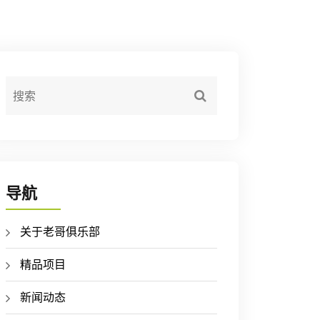
导航
关于老哥俱乐部
精品项目
新闻动态