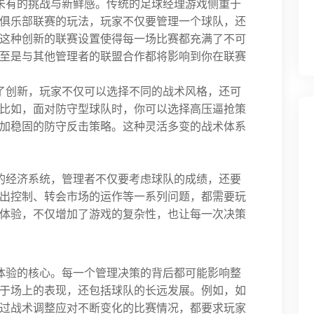
未有的挑战与新鲜感。传统的足球经理游戏侧重于
俱乐部联赛的玩法，玩家不仅要管理一个球队，还
这种创新的联赛设置使得每一场比赛都充满了不可
至是与其他管理者的联盟合作都将影响到你在联赛
了创新，玩家不仅可以选择不同的战术风格，还可
比如，面对防守型球队时，你可以选择高压逼抢策
加稳固的防守反击策略。这种灵活多变的战术体系
的经济系统，管理者不仅要考虑球队的成绩，还要
出控制、转会市场的运作等一系列问题，都需要玩
体验，不仅增加了游戏的复杂性，也让每一次决策
体验的核心。每一个管理决策的背后都可能影响整
于场上的表现，还包括球队的长远发展。例如，如
过战术调整应对不断变化的比赛情况，都要求玩家