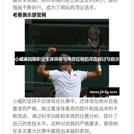
威从未退缩。她以顽强的意志和坚定的决心，面对
强敌不断前行，成为了网坛的顶尖选手。
老哥俱乐部官网
小威的坚持不仅体现在比赛中，还体现在她对自我
要求的严格。她注重身体素质的提升和技战术的不
断改进，通过科学训练和系统的比赛分析，提升了
自己的竞技水平。这种对自我的严格要求，使得她
在多次重大比赛中展现出卓越的表现。