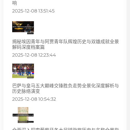
响
2025-12-08 13:51:45
揭秘埃因青年与阿贾青年队辉煌历史与双雄成就全景
解码深度档案篇
2025-12-08 12:23:44
巴萨与皇马五大巅峰交锋胜负走势全景化深度解析与
历史脉络演变
2025-12-08 10:54:32