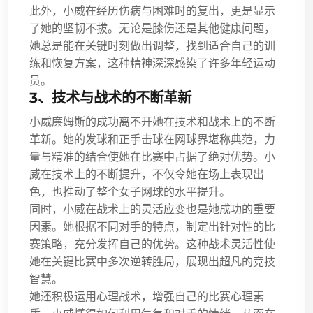
此外，小威在经历伤病与困难时的复出，更是显示
了她的坚韧不拔。无论是膝伤还是其他健康问题，
她总是能在关键时刻做出调整，找到适合自己的训
练和恢复方案，这种精神深深感染了许多年轻运动
员。
3、技术与战术的不断革新
小威廉姆斯的成功离不开她在技术和战术上的不断
革新。她的发球和正手击球在网球界堪称典范，力
量与精准的结合使她在比赛中占据了绝对优势。小
威在技术上的不断提升，不仅令她在场上表现出
色，也推动了整个女子网球的水平提升。
同时，小威在战术上的灵活应变也是她成功的重要
因素。她根据不同对手的特点，制定出针对性的比
赛策略，充分发挥自己的优势。这种战术灵活性使
她在关键比赛中多次逆转胜局，展现出超凡的竞技
智慧。
她还积极运用心理战术，增强自己的比赛心理素