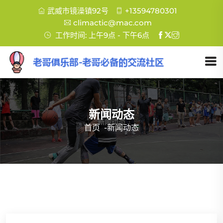
武威市镜澡镇92号
+13594780301
climactic@mac.com
工作时间: 上午9点 - 下午6点
新闻动态
首页
-
新闻动态