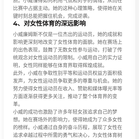
质。小威懂得如何利用气氛和对手的情绪，从而在
比赛中占据主动。她的这种心理策略，使得她在关
键时刻总能把握住机会，完成逆袭。
4、对女性体育的深远影响
小威廉姆斯不仅是一位杰出的运动员，她的成就和
影响更深刻地改变了女性体育的面貌。她在赛场上
的出色表现，鼓舞了无数女性参与运动，打破了传
统观念对女性运动员的限制。小威用自己的实力证
明，女性同样能够在体育界取得辉煌成就。
此外，小威在争取性别平等和运动员权益方面积极
发声，为女性运动员争取更多的尊重与机会。她的
努力使得女性运动员在收入、赞助和媒体曝光率等
方面逐渐获得更多关注，推动了整个体育界的变
革。
小威的成功也激励了许多年轻女孩追求自己的梦
想。她在赛场外的影响力，使得她成为了众多女性
的榜样。小威通过自身的奋斗历程，展现了女性在
追求卓越过程中所需的勇气和决心，为女性体育树