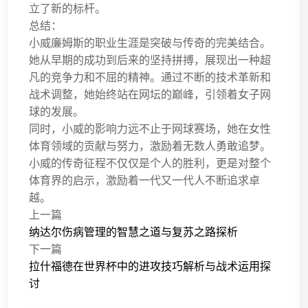
立了新的标杆。
总结：
小威廉姆斯的职业生涯是突破与传奇的完美结合。
她从早期的成功到后来的坚持拼搏，展现出一种超
凡的竞争力和不屈的精神。通过不断的技术革新和
战术调整，她始终站在网坛的巅峰，引领着女子网
球的发展。
同时，小威的影响力远不止于网球赛场，她在女性
体育领域的贡献与努力，激励着无数人勇敢追梦。
小威的传奇征程不仅仅是个人的胜利，更是对整个
体育界的启示，激励着一代又一代人不断追求卓
越。
上一篇
纳达尔伤病管理的智慧之道与复苏之路探析
下一篇
拉什福德在世界杯中的进攻技巧解析与战术运用探
讨