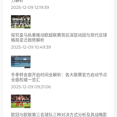
力解析
2025-12-09 12:19:39
探究皇马执着推动欧超联赛背后深层动因与现代足球
格局变迁趋势解析
2025-12-09 10:49:39
冬季转会窗开启时间全解析：各大联赛官方启动节点
全面权威一览汇
2025-12-09 09:21:06
欧冠与欧联第三名球队三种对决方式分析及其战略影