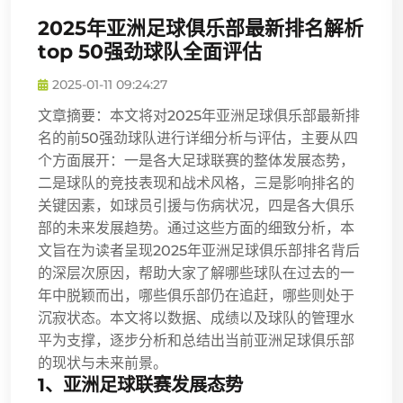
2025年亚洲足球俱乐部最新排名解析
top 50强劲球队全面评估
2025-01-11 09:24:27
文章摘要：本文将对2025年亚洲足球俱乐部最新排
名的前50强劲球队进行详细分析与评估，主要从四
个方面展开：一是各大足球联赛的整体发展态势，
二是球队的竞技表现和战术风格，三是影响排名的
关键因素，如球员引援与伤病状况，四是各大俱乐
部的未来发展趋势。通过这些方面的细致分析，本
文旨在为读者呈现2025年亚洲足球俱乐部排名背后
的深层次原因，帮助大家了解哪些球队在过去的一
年中脱颖而出，哪些俱乐部仍在追赶，哪些则处于
沉寂状态。本文将以数据、成绩以及球队的管理水
平为支撑，逐步分析和总结出当前亚洲足球俱乐部
的现状与未来前景。
1、亚洲足球联赛发展态势