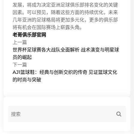
发展，将成为决定亚洲足球俱乐部排名变化的关键
因素。可以预见，随着这些方面的持续优化，未来
几年亚洲的足球格局将更加多元化，更多的俱乐部
将有机会在国际赛场上崭露头角。
老哥俱乐部官网
上一篇
世界杯足球赛各大战队全面解析 战术演变与明星球
员的崛起
下一篇
AJ1篮球鞋：经典与创新交织的传奇 见证篮球文化
的时尚与突破