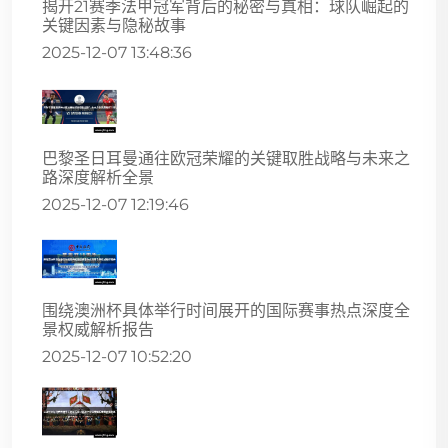
揭开21赛季法甲冠军背后的秘密与真相：球队崛起的
关键因素与隐秘故事
2025-12-07 13:48:36
巴黎圣日耳曼通往欧冠荣耀的关键取胜战略与未来之
路深度解析全景
2025-12-07 12:19:46
围绕澳洲杯具体举行时间展开的国际赛事热点深度全
景权威解析报告
2025-12-07 10:52:20