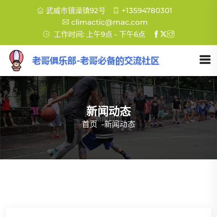
武威市镜澡镇92号
+13594780301
climactic@mac.com
工作时间: 上午9点 - 下午6点
新闻动态
首页
-
新闻动态