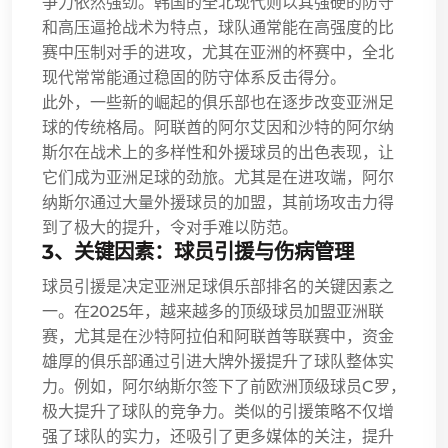
争力依然强劲。韩国的全北现代则以其强硬的防守
和高压逼抢战术为特点，球队通常能在高强度的比
赛中压制对手的进攻，尤其在亚洲的杯赛中，全北
现代常常能通过稳固的防守体系反击得分。
此外，一些新的崛起的俱乐部也在逐步改变亚洲足
球的传统格局。阿联酋的阿尔艾因和沙特的阿尔纳
斯尔在战术上的多样性和外援球员的出色表现，让
它们成为亚洲足球的劲旅。尤其是在进攻端，阿尔
纳斯尔通过大量外援球员的加盟，其前场攻击力得
到了极大的提升，令对手难以防范。
3、关键因素：球员引援与伤病管理
球员引援是决定亚洲足球俱乐部排名的关键因素之
一。在2025年，越来越多的顶级球员加盟亚洲联
赛，尤其是在沙特阿拉伯和阿联酋等联赛中，资金
雄厚的俱乐部通过引进大牌外援提升了球队整体实
力。例如，阿尔纳斯尔签下了前欧洲顶级球员C罗，
极大提升了球队的竞争力。类似的引援策略不仅增
强了球队的实力，还吸引了更多媒体的关注，提升