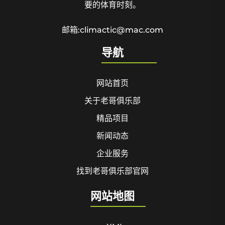
要的体育时刻。
邮箱:climactic@mac.com
导航
网站首页
关于老哥俱乐部
精品项目
新闻动态
企业服务
找到老哥俱乐部官网
网站地图