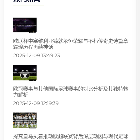
欧联杯中塞维利亚铸就永恒荣耀与不朽传奇史诗篇章
辉煌历程再续神话
2025-12-09 13:49:23
欧冠赛事与其他国际足球赛事的对比分析及其独特魅
力解析
2025-12-09 12:19:39
探究皇马执着推动欧超联赛背后深层动因与现代足球