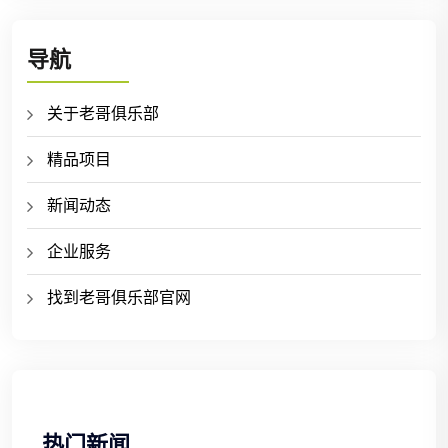
导航
关于老哥俱乐部
精品项目
新闻动态
企业服务
找到老哥俱乐部官网
热门新闻