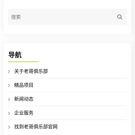
导航
关于老哥俱乐部
精品项目
新闻动态
企业服务
找到老哥俱乐部官网