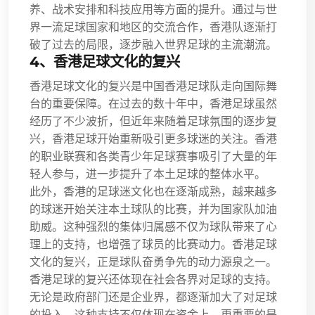
养、战术安排和科技应用等方面的提升。通过与世
界一流足球国家和地区的交流合作，香港队逐渐打
破了过去的局限，逐步融入世界足球的主流潮流。
4、香港足球文化的复兴
香港足球文化的复兴是中国香港足球队走向国际舞
台的重要保障。在过去的数十年中，香港足球虽然
经历了不少波折，但近年来随着足球氛围的逐步复
兴，香港足球开始重新吸引更多球迷的关注。香港
的职业联赛和各类青少年足球赛事吸引了大量的年
轻人参与，进一步提升了本土足球的整体水平。
此外，香港的足球迷文化也在逐渐成熟，越来越多
的球迷开始关注本土球队的比赛，并为国家队加油
助威。这种强烈的集体归属感不仅为球队带来了心
理上的支持，也增强了球员的比赛动力。香港足球
文化的复兴，正是球队奋勇争先的动力源泉之一。
香港足球的复兴还体现在社会各界对足球的支持。
无论是政府部门还是企业界，都逐渐加大了对足球
的投入。这种支持不仅体现在资金上，更重要的是