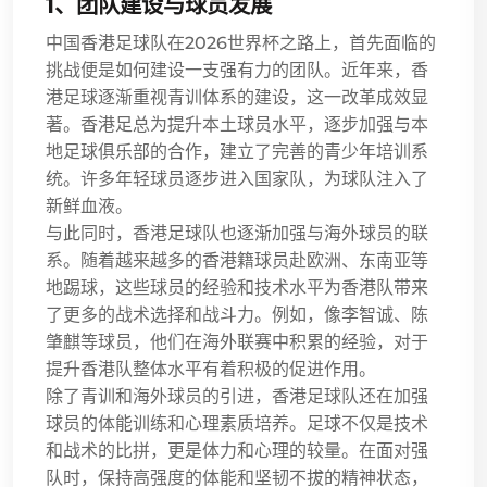
1、团队建设与球员发展
中国香港足球队在2026世界杯之路上，首先面临的
挑战便是如何建设一支强有力的团队。近年来，香
港足球逐渐重视青训体系的建设，这一改革成效显
著。香港足总为提升本土球员水平，逐步加强与本
地足球俱乐部的合作，建立了完善的青少年培训系
统。许多年轻球员逐步进入国家队，为球队注入了
新鲜血液。
与此同时，香港足球队也逐渐加强与海外球员的联
系。随着越来越多的香港籍球员赴欧洲、东南亚等
地踢球，这些球员的经验和技术水平为香港队带来
了更多的战术选择和战斗力。例如，像李智诚、陈
肇麒等球员，他们在海外联赛中积累的经验，对于
提升香港队整体水平有着积极的促进作用。
除了青训和海外球员的引进，香港足球队还在加强
球员的体能训练和心理素质培养。足球不仅是技术
和战术的比拼，更是体力和心理的较量。在面对强
队时，保持高强度的体能和坚韧不拔的精神状态，