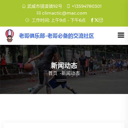
武威市镜澡镇92号
+13594780301
climactic@mac.com
工作时间: 上午9点 - 下午6点
新闻动态
首页
-
新闻动态