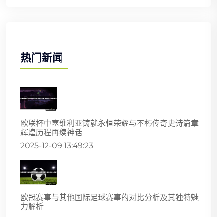
热门新闻
欧联杯中塞维利亚铸就永恒荣耀与不朽传奇史诗篇章
辉煌历程再续神话
2025-12-09 13:49:23
欧冠赛事与其他国际足球赛事的对比分析及其独特魅
力解析