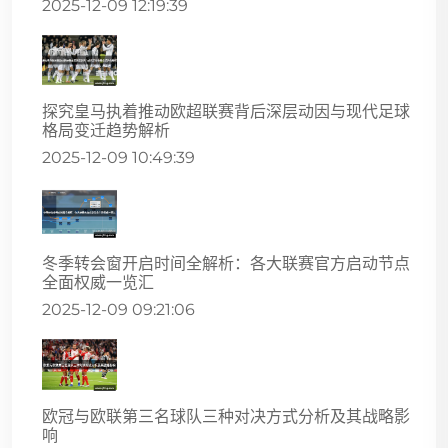
2025-12-09 12:19:39
探究皇马执着推动欧超联赛背后深层动因与现代足球
格局变迁趋势解析
2025-12-09 10:49:39
冬季转会窗开启时间全解析：各大联赛官方启动节点
全面权威一览汇
2025-12-09 09:21:06
欧冠与欧联第三名球队三种对决方式分析及其战略影
响