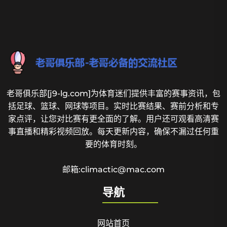
老哥俱乐部[j9-lg.com]为体育迷们提供丰富的赛事资讯，包
括足球、篮球、网球等项目。实时比赛结果、赛前分析和专
家点评，让您对比赛有更全面的了解。用户还可观看高清赛
事直播和精彩视频回放。每天更新内容，确保不漏过任何重
要的体育时刻。
邮箱:climactic@mac.com
导航
网站首页