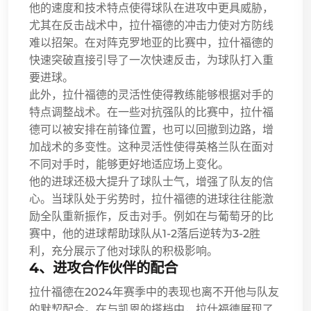
他的速度和技术特点使得球队在进攻中更具威胁，
尤其在反击战术中，拉什福德的冲击力使对方防线
难以招架。在对阵克罗地亚的比赛中，拉什福德的
快速突破直接引导了一次快速反击，为球队打入重
要进球。
此外，拉什福德的灵活性使得教练能够根据对手的
特点调整战术。在一些对抗强队的比赛中，拉什福
德可以被安排在前锋位置，也可以回撤到边路，增
加战术的多变性。这种灵活性使得英格兰队在面对
不同对手时，能够更好地适应场上变化。
他的进球还极大提升了球队士气，增强了队友的信
心。当球队处于劣势时，拉什福德的进球往往能激
励全队重新振作，反击对手。例如在与葡萄牙的比
赛中，他的进球帮助球队从1-2落后逆转为3-2胜
利，充分展示了他对球队的积极影响。
4、进攻合作伙伴的配合
拉什福德在2024年赛季中的表现也离不开他与队友
的默契配合。在与凯恩的搭档中，拉什福德展现了