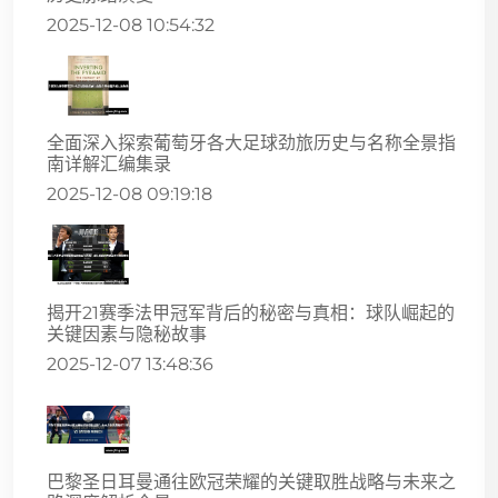
2025-12-08 10:54:32
全面深入探索葡萄牙各大足球劲旅历史与名称全景指
南详解汇编集录
2025-12-08 09:19:18
揭开21赛季法甲冠军背后的秘密与真相：球队崛起的
关键因素与隐秘故事
2025-12-07 13:48:36
巴黎圣日耳曼通往欧冠荣耀的关键取胜战略与未来之