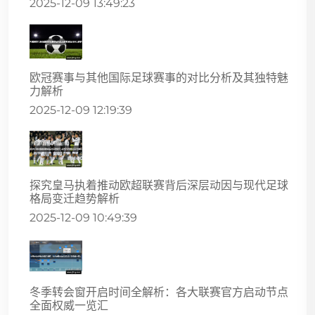
2025-12-09 13:49:23
欧冠赛事与其他国际足球赛事的对比分析及其独特魅
力解析
2025-12-09 12:19:39
探究皇马执着推动欧超联赛背后深层动因与现代足球
格局变迁趋势解析
2025-12-09 10:49:39
冬季转会窗开启时间全解析：各大联赛官方启动节点
全面权威一览汇