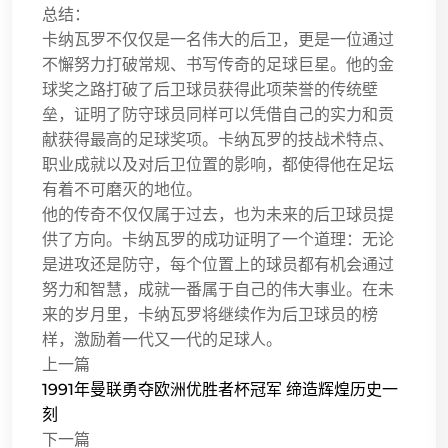
总结：
卡纳瓦罗不仅仅是一名伟大的后卫，更是一位通过
不懈努力打破常规、书写传奇的足球巨星。他的金
球奖之路打破了后卫球员获得此项荣誉的传统壁
垒，证明了防守球员同样可以凭借自己的实力和贡
献获得最高的足球奖项。卡纳瓦罗的技战术特点、
职业成就以及对后卫位置的影响，都使得他在足坛
有着不可磨灭的地位。
他的传奇不仅仅属于过去，也为未来的后卫球员提
供了方向。卡纳瓦罗的成功证明了一个道理：无论
是进攻还是防守，每个位置上的球员都有机会通过
努力和智慧，成就一番属于自己的伟大事业。在未
来的岁月里，卡纳瓦罗将继续作为后卫球员的榜
样，激励着一代又一代的足球人。
上一篇
1991年曼联勇夺欧洲优胜者杯冠军 缔造辉煌历史一
刻
下一篇