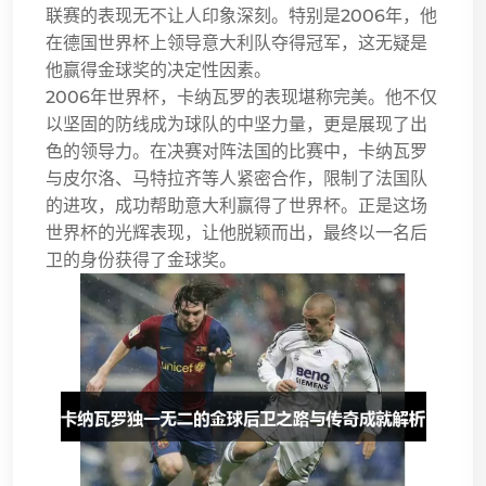
联赛的表现无不让人印象深刻。特别是2006年，他
在德国世界杯上领导意大利队夺得冠军，这无疑是
他赢得金球奖的决定性因素。
2006年世界杯，卡纳瓦罗的表现堪称完美。他不仅
以坚固的防线成为球队的中坚力量，更是展现了出
色的领导力。在决赛对阵法国的比赛中，卡纳瓦罗
与皮尔洛、马特拉齐等人紧密合作，限制了法国队
的进攻，成功帮助意大利赢得了世界杯。正是这场
世界杯的光辉表现，让他脱颖而出，最终以一名后
卫的身份获得了金球奖。