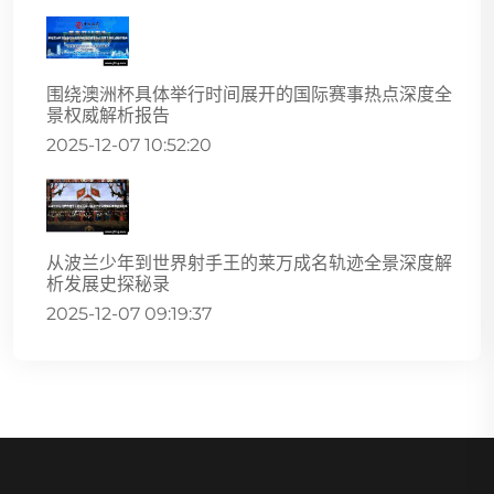
围绕澳洲杯具体举行时间展开的国际赛事热点深度全
景权威解析报告
2025-12-07 10:52:20
从波兰少年到世界射手王的莱万成名轨迹全景深度解
析发展史探秘录
2025-12-07 09:19:37