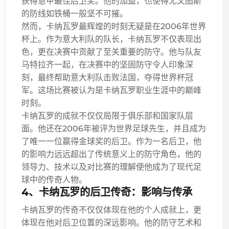
获得意甲最佳后卫奖。他的加盟，也使得尤文图斯
的防线如铁桶一般坚不可摧。
然而，卡纳瓦罗最辉煌的时刻无疑是在2006年世界
杯上。作为意大利队的队长，卡纳瓦罗不仅表现出
色，更在决赛中贡献了至关重要的防守。他与队友
马特拉齐一起，在决赛中的坚固防守令人印象深
刻，最终帮助意大利队击败法国，夺得世界杯冠
军。这场比赛被认为是卡纳瓦罗职业生涯中的巅峰
时刻。
卡纳瓦罗的成就不仅仅局限于俱乐部和国家队层
面。他还在2006年被评为世界足球先生，并且成为
了唯一一位赢得金球奖的后卫。作为一名后卫，他
的影响力远远超出了传统意义上的防守角色，他的
领导力、技术以及对比赛的理解使他成为了现代足
球中的传奇人物。
4、卡纳瓦罗的后卫传奇：影响与传承
卡纳瓦罗的传奇不仅仅体现在他的个人成就上，更
体现在他对后卫位置的深远影响。他的防守艺术和