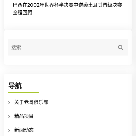
巴西在2002年世界杯半决赛中逆袭土耳其晋级决赛
全程回顾
导航
关于老哥俱乐部
精品项目
新闻动态