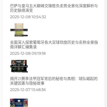
巴萨与皇马五大巅峰交锋胜负走势全景化深度解析与
历史脉络演变
2025-12-08 10:54:32
全面深入探索葡萄牙各大足球劲旅历史与名称全景指
南详解汇编集录
2025-12-08 09:19:18
揭开21赛季法甲冠军背后的秘密与真相：球队崛起的
关键因素与隐秘故事
2025-12-07 13:48:36