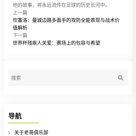
他的故事，将永远流传在足球的历史长河中。
上一篇
坎塞洛：曼城边路多面手的攻防全能表现与战术价
值解析
下一篇
世界杯残疾人关爱：赛场上的包容与希望
导航
关于老哥俱乐部