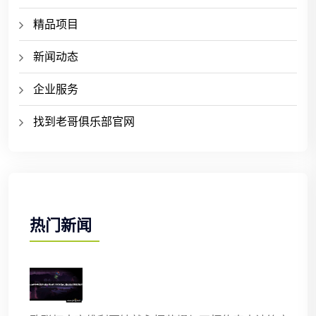
精品项目
新闻动态
企业服务
找到老哥俱乐部官网
热门新闻