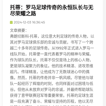
托蒂：罗马足球传奇的永恒队长与无
尽荣耀之路
2024-12-03 16:36:45
文章摘要：
弗朗切斯科·托蒂，这位意大利足球的传奇人物，以
其对罗马足球俱乐部的忠诚与贡献，书写了一个跨
越二十多年的足球传奇。从1992年正式进入罗马一
线队开始，托蒂便一直代表着罗马的精神与荣耀。
作为球队的队长，托蒂不仅仅是场上的核心人物，
更是球队凝聚力的象征。他的技术精湛、进攻思维
超凡、传球精准，让他成为了无数球迷心中的偶
像。然而，托蒂的传奇并非一帆风顺。尽管他与球
队一起经历了辉煌的时刻，也同样面对过困境与低
谷。但他从未放弃对罗马的忠诚，并最终帮助球队
获得了意甲联赛冠军等重要荣誉。托蒂的足球生涯
是一段充满了奋斗、荣耀与坚持的历程，他以无尽