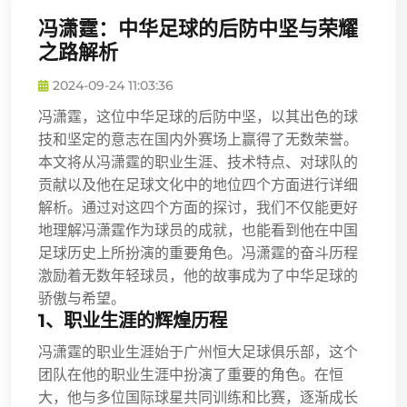
冯潇霆：中华足球的后防中坚与荣耀
之路解析
2024-09-24 11:03:36
冯潇霆，这位中华足球的后防中坚，以其出色的球
技和坚定的意志在国内外赛场上赢得了无数荣誉。
本文将从冯潇霆的职业生涯、技术特点、对球队的
贡献以及他在足球文化中的地位四个方面进行详细
解析。通过对这四个方面的探讨，我们不仅能更好
地理解冯潇霆作为球员的成就，也能看到他在中国
足球历史上所扮演的重要角色。冯潇霆的奋斗历程
激励着无数年轻球员，他的故事成为了中华足球的
骄傲与希望。
1、职业生涯的辉煌历程
冯潇霆的职业生涯始于广州恒大足球俱乐部，这个
团队在他的职业生涯中扮演了重要的角色。在恒
大，他与多位国际球星共同训练和比赛，逐渐成长