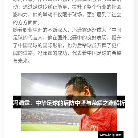
动，通过足球传递正能量，提升了整个行业的社会
影响力。他的举动不仅限于球场，更扩展到了社会
的方方面面。
随着职业生涯的不断深入，冯潇霆逐渐成为了中国
足球的代言人。他在国外比赛中的良好表现，提升
了中国足球的国际形象，也为后辈球员开辟了更广
阔的道路。冯潇霆的成功，代表着中国足球的希望
与未来。