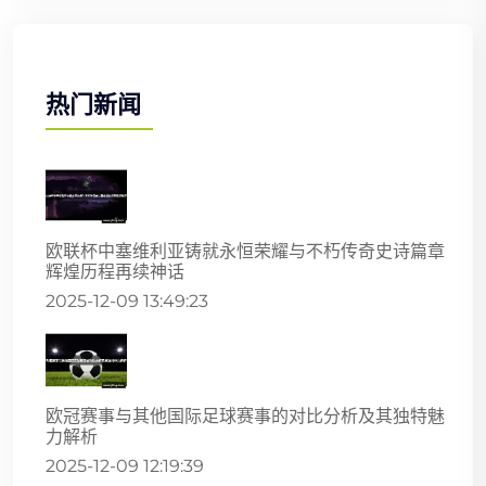
热门新闻
欧联杯中塞维利亚铸就永恒荣耀与不朽传奇史诗篇章
辉煌历程再续神话
2025-12-09 13:49:23
欧冠赛事与其他国际足球赛事的对比分析及其独特魅
力解析
2025-12-09 12:19:39