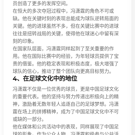
员创造了更多的发挥空间。
在恒大的多次夺冠过程中，冯潇霆的角色不可或
缺。他在关键时刻的表现总能成为球队逆转局面的
关键。他的进球虽然不多，但在关键比赛中的进球
往往是扭转战局的关键，使得他在球迷心中留有深
刻的印象。
在国家队层面，冯潇霆同样起到了至关重要的作
用。他在国际比赛中的经验，为年轻球员提供了宝
贵的借鉴。他的稳定表现和积极态度，极大增强了
球队的信心，推动了整个团队向更高目标努力。
4、在足球文化中的地位
冯潇霆不仅是一位优秀的球员，更是中国足球文化
的重要代表。他的坚持与努力传递出积极向上的精
神，激励着无数年轻人追逐自己的足球梦想。冯潇
霆在场上的拼搏精神，成为了中国足球文化中不可
或缺的一部分。
他在媒体和公共活动中的表现，同样展现了中国足
球的形象。作为公众人物，冯潇霆积极参与公益活