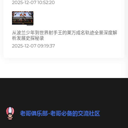
2025-12-07 10:52:20
从波兰少年到世界射手王的莱万成名轨迹全景深度解
析发展史探秘录
2025-12-07 09:19:37