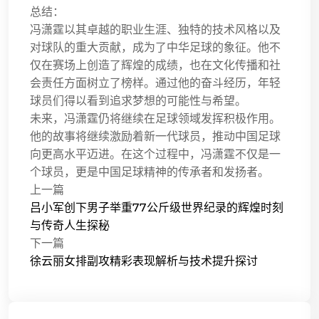
总结：
冯潇霆以其卓越的职业生涯、独特的技术风格以及
对球队的重大贡献，成为了中华足球的象征。他不
仅在赛场上创造了辉煌的成绩，也在文化传播和社
会责任方面树立了榜样。通过他的奋斗经历，年轻
球员们得以看到追求梦想的可能性与希望。
未来，冯潇霆仍将继续在足球领域发挥积极作用。
他的故事将继续激励着新一代球员，推动中国足球
向更高水平迈进。在这个过程中，冯潇霆不仅是一
个球员，更是中国足球精神的传承者和发扬者。
上一篇
吕小军创下男子举重77公斤级世界纪录的辉煌时刻
与传奇人生探秘
下一篇
徐云丽女排副攻精彩表现解析与技术提升探讨