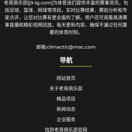
老哥俱乐部[j9-lg.com]为体育迷们提供丰富的赛事资讯，包
括足球、篮球、网球等项目。实时比赛结果、赛前分析和专
家点评，让您对比赛有更全面的了解。用户还可观看高清赛
事直播和精彩视频回放。每天更新内容，确保不漏过任何重
要的体育时刻。
邮箱:climactic@mac.com
导航
网站首页
关于老哥俱乐部
精品项目
新闻动态
企业服务
找到老哥俱乐部官网