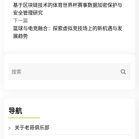
基于区块链技术的体育世界杯赛事数据加密保护与
安全管理研究
下一篇
篮球与电竞融合：探索虚拟竞技场上的新机遇与发
展趋势
导航
关于老哥俱乐部