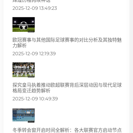
辉煌历程再续神话
2025-12-09 13:49:23
欧冠赛事与其他国际足球赛事的对比分析及其独特魅
力解析
2025-12-09 12:19:39
探究皇马执着推动欧超联赛背后深层动因与现代足球
格局变迁趋势解析
2025-12-09 10:49:39
冬季转会窗开启时间全解析：各大联赛官方启动节点