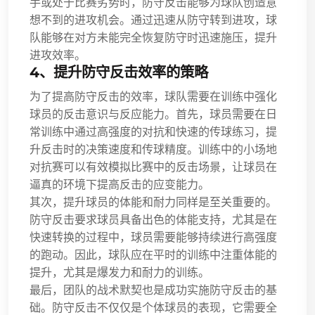
手或处于比赛劣势时，防守反击能够为球队创造意
想不到的进攻机会。通过迅速从防守转到进攻，球
队能够在对方未能完全恢复防守时迅速施压，提升
进攻效率。
4、提升防守反击效率的策略
为了提高防守反击的效率，球队需要在训练中强化
球员的反击意识与反应能力。首先，球员需要在日
常训练中通过高强度的对抗和快速的传球练习，提
升反击时的决策速度和传球精度。训练中的小场地
对抗赛可以有效模拟比赛中的反击场景，让球员在
逼真的环境下提高反击的应变能力。
其次，提升球员的体能和耐力同样是至关重要的。
防守反击要求球员具备出色的体能支持，尤其是在
快速转换的过程中，球员需要能够持续进行高强度
的跑动。因此，球队应在平时的训练中注重体能的
提升，尤其是爆发力和耐力的训练。
最后，团队的战术默契也是成功实施防守反击的基
础。防守反击不仅仅是个体球员的表现，它需要全