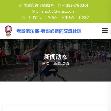
武威市镜澡镇92号
+13594780301
climactic@mac.com
工作时间: 上午9点 - 下午6点
新闻动态
首页
-
新闻动态