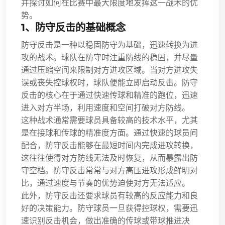
并探讨如何在比赛中最大限度地发挥这一战术的优
势。
1、防守反击的基础概念
防守反击是一种以稳固防守为基础，迅速转换为进
攻的战术。球队在防守时注重防线的稳固，并尽量
通过压缩空间来限制对方进攻区域。当对方进攻失
误或丧失控球权时，球队便能立即启动反击。防守
反击的核心在于通过快速传球和精准的跑位，迅速
进入对方半场，利用速度和空间打破对方防线。
这种战术通常需要球员具备较高的技术水平，尤其
是在接球和传球的精准度方面。通过快速的球员间
配合，防守反击能够在最短时间内完成进攻转换，
这往往使得对方防线无法及时恢复，从而暴露出防
守空档。防守反击常常与对方高压进攻形成鲜明对
比，通过速度与节奏的优势迫使对方无法适应。
此外，防守反击还要求球员有较高的反应能力和良
好的决策能力。防守球员一旦获得控球权，需要迅
速识别反击机会，做出准确的传球或带球推进决