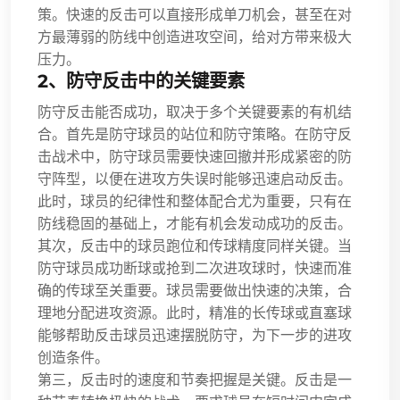
策。快速的反击可以直接形成单刀机会，甚至在对
方最薄弱的防线中创造进攻空间，给对方带来极大
压力。
2、防守反击中的关键要素
防守反击能否成功，取决于多个关键要素的有机结
合。首先是防守球员的站位和防守策略。在防守反
击战术中，防守球员需要快速回撤并形成紧密的防
守阵型，以便在进攻方失误时能够迅速启动反击。
此时，球员的纪律性和整体配合尤为重要，只有在
防线稳固的基础上，才能有机会发动成功的反击。
其次，反击中的球员跑位和传球精度同样关键。当
防守球员成功断球或抢到二次进攻球时，快速而准
确的传球至关重要。球员需要做出快速的决策，合
理地分配进攻资源。此时，精准的长传球或直塞球
能够帮助反击球员迅速摆脱防守，为下一步的进攻
创造条件。
第三，反击时的速度和节奏把握是关键。反击是一