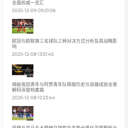
全面权威一览汇
2025-12-09 09:21:06
欧冠与欧联第三名球队三种对决方式分析及其战略影
响
2025-12-08 13:51:45
揭秘埃因青年与阿贾青年队辉煌历史与双雄成就全景
解码深度档案篇
2025-12-08 12:23:44
巴萨与皇马五大巅峰交锋胜负走势全景化深度解析与