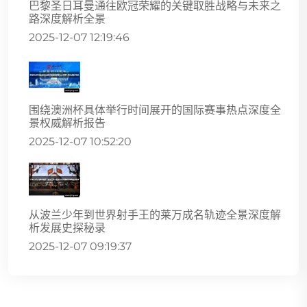
巴黎圣日耳曼通往欧冠荣耀的关键取胜战略与未来之
路深度解析全景
2025-12-07 12:19:46
围绕澳洲杯具体举行时间展开的国际赛事热点深度全
景权威解析报告
2025-12-07 10:52:20
从波兰少年到世界射手王的莱万成名轨迹全景深度解
析发展史探秘录
2025-12-07 09:19:37