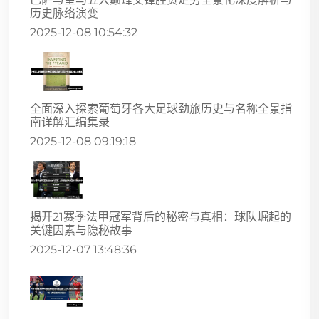
历史脉络演变
2025-12-08 10:54:32
全面深入探索葡萄牙各大足球劲旅历史与名称全景指
南详解汇编集录
2025-12-08 09:19:18
揭开21赛季法甲冠军背后的秘密与真相：球队崛起的
关键因素与隐秘故事
2025-12-07 13:48:36