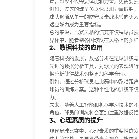
置，如今不仅需要体能和力量，更需要技
例如，过去的球员多以速度和力量取胜，
球队逐渐从单一的防守反击战术转向更为
适应能力成为重要指标。
总的来说，比赛风格的演变不仅是球员技
界杯中，能看到各国球队在风格上的多样
2、数据科技的应用
随着科技的发展，数据分析在足球训练与
先进的数据分析工具，对球员的表现进行
据分析使得战术调整更加科学合理。
例如，通过分析球员在比赛中的跑动距离
球员的训练方案。这种个性化的训练不仅
力。
未来，随着人工智能和机器学习技术的不
角色。球员的训练将会更加注重数据反馈
3、心理素质的提升
现代足球比赛中，心理素质的重要性愈发
体上的挑战，更要承受来自观众、媒体和