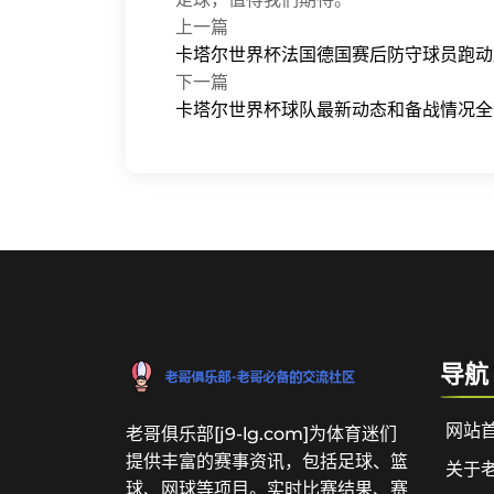
上一篇
卡塔尔世界杯法国德国赛后防守球员跑动
下一篇
卡塔尔世界杯球队最新动态和备战情况全
导航
网站
老哥俱乐部[j9-lg.com]为体育迷们
提供丰富的赛事资讯，包括足球、篮
关于
球、网球等项目。实时比赛结果、赛