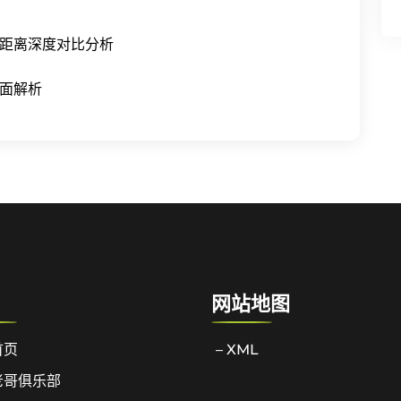
距离深度对比分析
面解析
网站地图
首页
– XML
老哥俱乐部