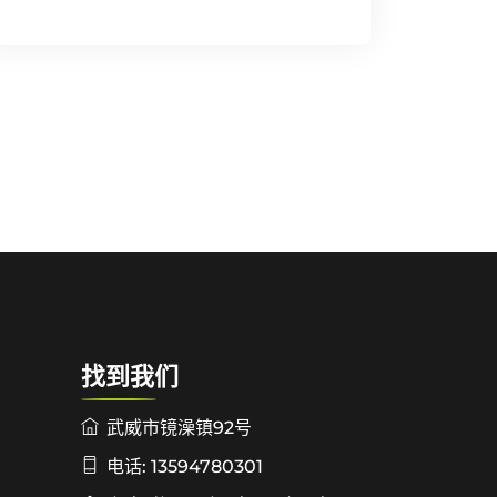
找到我们
武威市镜澡镇92号
电话: 13594780301