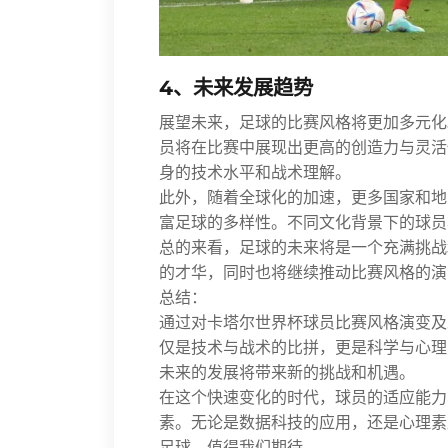
4、未来发展趋势
展望未来，足球的比赛风格将更加多元化
员将在比赛中展现出更高的创造力与灵活
身的技术水平和战术理解。
此外，随着全球化的加速，更多国家和地
富足球的多样性。不同文化背景下的球员
总的来看，足球的未来将是一个充满挑战
的才华，同时也将继续推动比赛风格的演
总结：
通过对卡塔尔世界杯球员比赛风格演变及
仅是技术与战术的比拼，更是科学与心理
未来的发展将带来新的挑战和机遇。
在这个快速变化的时代，球员的适应能力
素。无论是数据科技的应用，还是心理素
足球，值得我们期待。